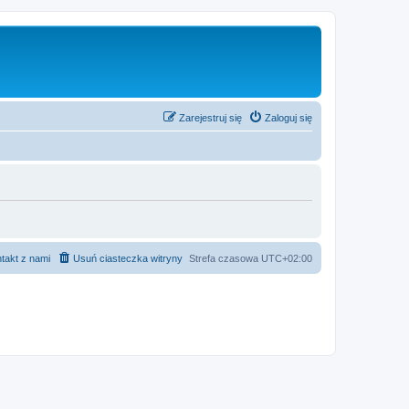
Zarejestruj się
Zaloguj się
takt z nami
Usuń ciasteczka witryny
Strefa czasowa
UTC+02:00