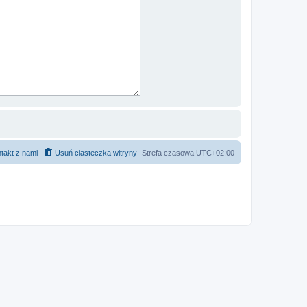
takt z nami
Usuń ciasteczka witryny
Strefa czasowa
UTC+02:00