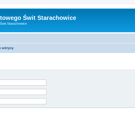
towego Świt Starachowice
Świt Starachowice
m witryny